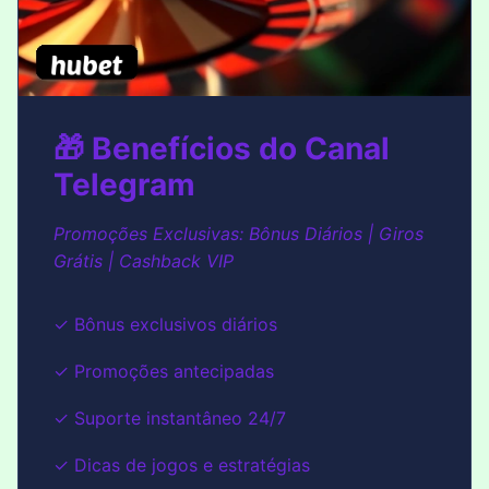
🎁 Benefícios do Canal
Telegram
Promoções Exclusivas: Bônus Diários | Giros
Grátis | Cashback VIP
✓ Bônus exclusivos diários
✓ Promoções antecipadas
✓ Suporte instantâneo 24/7
✓ Dicas de jogos e estratégias