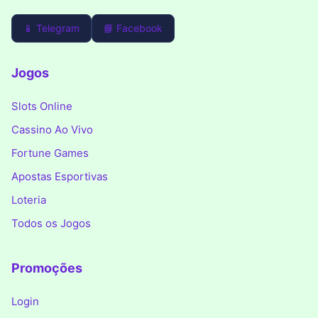
📱 Telegram
📘 Facebook
Jogos
Slots Online
Cassino Ao Vivo
Fortune Games
Apostas Esportivas
Loteria
Todos os Jogos
Promoções
Login