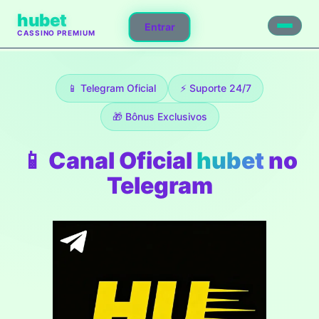
hubet
Entrar
CASSINO PREMIUM
📱 Telegram Oficial
⚡ Suporte 24/7
🎁 Bônus Exclusivos
📱 Canal Oficial
hubet
no
Telegram