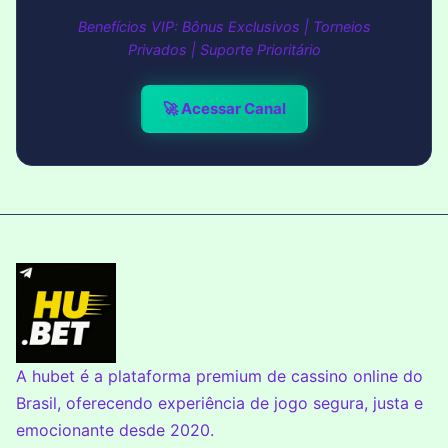
Benefícios VIP: Bônus Exclusivos | Torneios
Privados | Suporte Prioritário
🚀 Acessar Canal
A hubet é a plataforma premium de cassino online do
Brasil, oferecendo experiência de jogo segura, justa e
emocionante desde 2020.