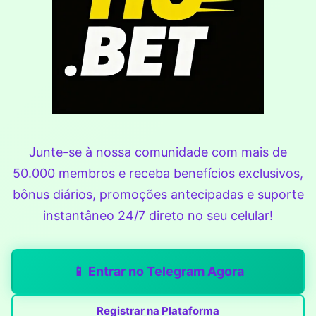
Junte-se à nossa comunidade com mais de
50.000 membros e receba benefícios exclusivos,
bônus diários, promoções antecipadas e suporte
instantâneo 24/7 direto no seu celular!
📱 Entrar no Telegram Agora
Registrar na Plataforma