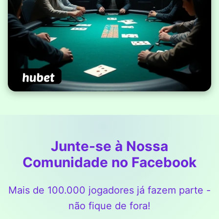
Junte-se à Nossa
Comunidade no Facebook
Mais de 100.000 jogadores já fazem parte -
não fique de fora!