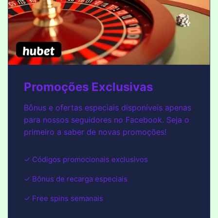
Promoções Exclusivas
Bônus e ofertas especiais disponíveis apenas
para nossos seguidores no Facebook. Seja o
primeiro a saber de novas promoções!
✓ Códigos promocionais exclusivos
✓ Bônus de recarga especiais
✓ Free spins semanais