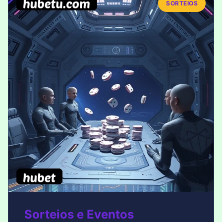
SORTEIOS
Sorteios e Eventos