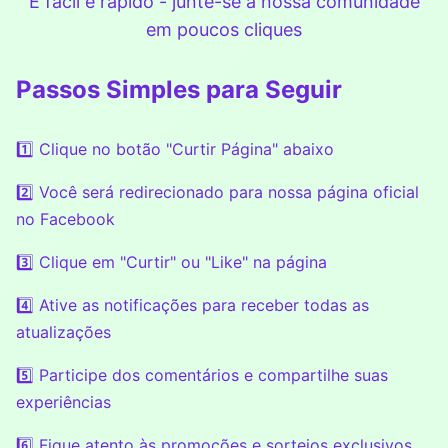
É fácil e rápido - junte-se à nossa comunidade
em poucos cliques
Passos Simples para Seguir
1️⃣ Clique no botão "Curtir Página" abaixo
2️⃣ Você será redirecionado para nossa página oficial
no Facebook
3️⃣ Clique em "Curtir" ou "Like" na página
4️⃣ Ative as notificações para receber todas as
atualizações
5️⃣ Participe dos comentários e compartilhe suas
experiências
6️⃣ Fique atento às promoções e sorteios exclusivos