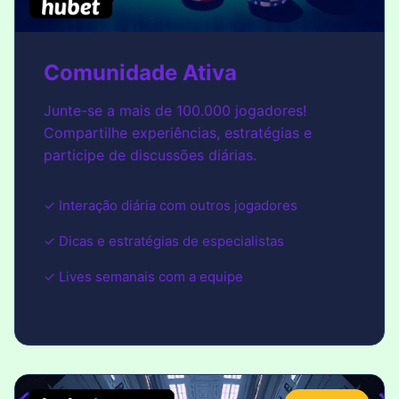
Comunidade Ativa
Junte-se a mais de 100.000 jogadores!
Compartilhe experiências, estratégias e
participe de discussões diárias.
✓ Interação diária com outros jogadores
✓ Dicas e estratégias de especialistas
✓ Lives semanais com a equipe