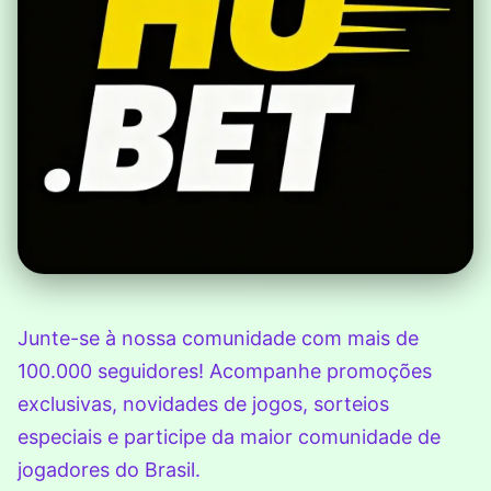
Junte-se à nossa comunidade com mais de
100.000 seguidores! Acompanhe promoções
exclusivas, novidades de jogos, sorteios
especiais e participe da maior comunidade de
jogadores do Brasil.