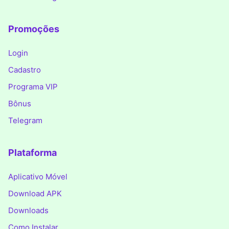
Promoções
Login
Cadastro
Programa VIP
Bônus
Telegram
Plataforma
Aplicativo Móvel
Download APK
Downloads
Como Instalar