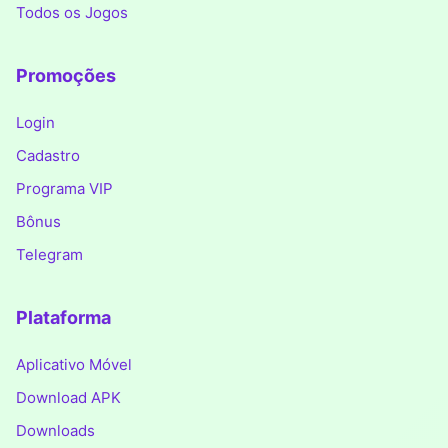
Todos os Jogos
Promoções
Login
Cadastro
Programa VIP
Bônus
Telegram
Plataforma
Aplicativo Móvel
Download APK
Downloads