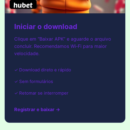
Iniciar o download
Clique em “Baixar APK” e aguarde o arquivo
concluir. Recomendamos Wi‑Fi para maior
velocidade.
✓ Download direto e rápido
✓ Sem formulários
✓ Retomar se interromper
Registrar e baixar →