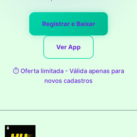
Registrar e Baixar
Ver App
⏱️ Oferta limitada - Válida apenas para
novos cadastros