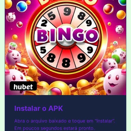
Instalar o APK
Abra o arquivo baixado e toque em “Instalar”.
Em poucos segundos estará pronto.