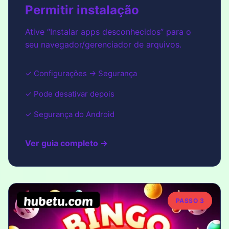
Permitir instalação
Ative “Instalar apps desconhecidos” para o
seu navegador/gerenciador de arquivos.
✓ Configurações → Segurança
✓ Pode desativar depois
✓ Segurança do Android
Ver guia completo →
PASSO 3