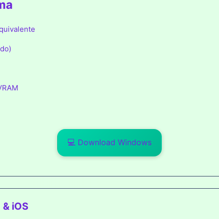
ema
quivalente
do)
 VRAM
💻 Download Windows
 & iOS