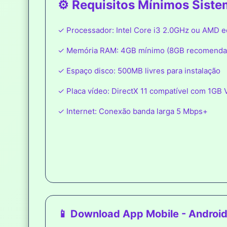
⚙️ Requisitos Mínimos Sist
✓ Processador: Intel Core i3 2.0GHz ou AMD e
✓ Memória RAM: 4GB mínimo (8GB recomenda
✓ Espaço disco: 500MB livres para instalação
✓ Placa vídeo: DirectX 11 compatível com 1GB
✓ Internet: Conexão banda larga 5 Mbps+
📱 Download App Mobile - Android