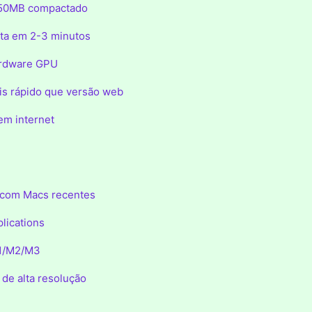
50MB compactado
ta em 2-3 minutos
ardware GPU
s rápido que versão web
em internet
com Macs recentes
plications
M1/M2/M3
 de alta resolução