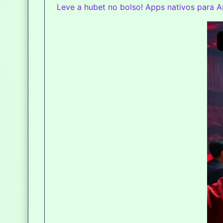
Leve a hubet no bolso! Apps nativos para A