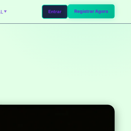
AL
Registrar Agora
Entrar
▼