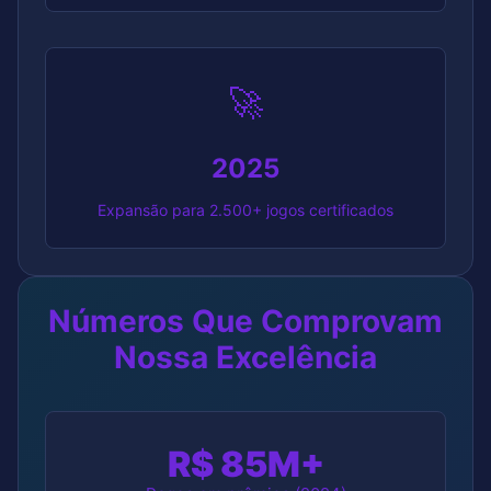
🚀
2025
Expansão para 2.500+ jogos certificados
Números Que Comprovam
Nossa Excelência
R$ 85M+