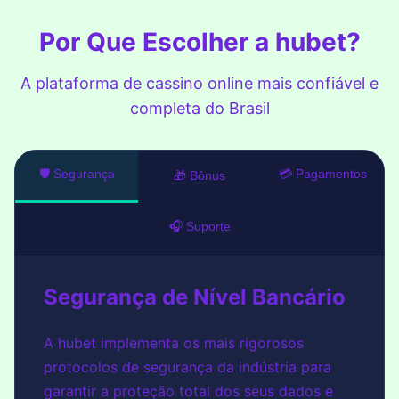
Por Que Escolher a hubet?
A plataforma de cassino online mais confiável e
completa do Brasil
🛡️ Segurança
💳 Pagamentos
🎁 Bônus
🎧 Suporte
Segurança de Nível Bancário
A hubet implementa os mais rigorosos
protocolos de segurança da indústria para
garantir a proteção total dos seus dados e