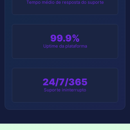
Tempo médio de resposta do suporte
99.9%
Uptime da plataforma
24/7/365
Suporte ininterrupto