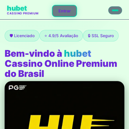
hubet
Entrar
CASSINO PREMIUM
🛡️ Licenciado
⭐ 4.9/5 Avaliação
🔒 SSL Seguro
Bem-vindo à
hubet
Cassino Online Premium
do Brasil