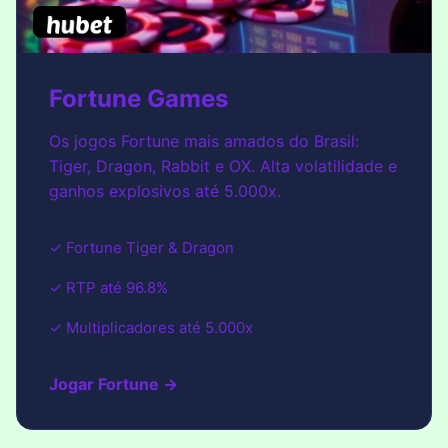
Fortune Games
Os jogos Fortune mais amados do Brasil:
Tiger, Dragon, Rabbit e OX. Alta volatilidade e
ganhos explosivos até 5.000x.
✓ Fortune Tiger & Dragon
✓ RTP até 96.8%
✓ Multiplicadores até 5.000x
Jogar Fortune →