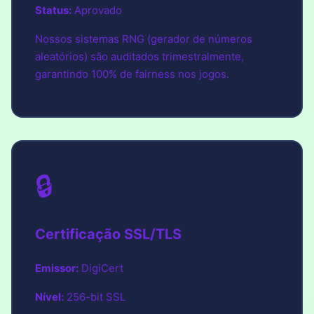
Status:
Aprovado
Nossos sistemas RNG (gerador de números
aleatórios) são auditados trimestralmente,
garantindo 100% de fairness nos jogos.
🔒
Certificação SSL/TLS
Emissor:
DigiCert
Nível:
256-bit SSL