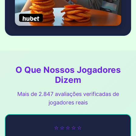
O Que Nossos Jogadores
Dizem
Mais de 2.847 avaliações verificadas de
jogadores reais
⭐⭐⭐⭐⭐