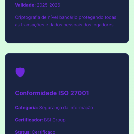
Validade:
2025-2026
Criptografia de nível bancário protegendo todas
as transações e dados pessoais dos jogadores.
🛡️
Conformidade ISO 27001
Categoria:
Segurança da Informação
Certificador:
BSI Group
Status:
Certificado