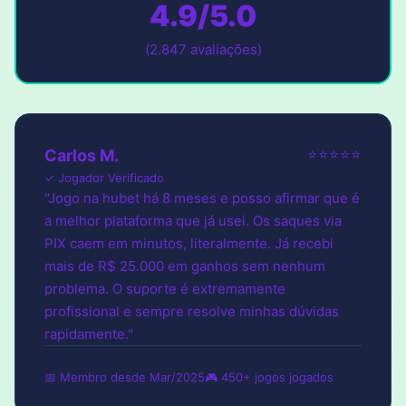
4.9/5.0
(2.847 avaliações)
⭐⭐⭐⭐⭐
Carlos M.
✓ Jogador Verificado
"Jogo na hubet há 8 meses e posso afirmar que é
a melhor plataforma que já usei. Os saques via
PIX caem em minutos, literalmente. Já recebi
mais de R$ 25.000 em ganhos sem nenhum
problema. O suporte é extremamente
profissional e sempre resolve minhas dúvidas
rapidamente."
📅 Membro desde Mar/2025
🎮 450+ jogos jogados