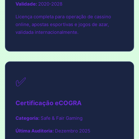
Validade:
2020-2028
Licença completa para operação de cassino
online, apostas esportivas e jogos de azar,
validada internacionalmente.
✅
Certificação eCOGRA
Categoria:
Safe & Fair Gaming
Última Auditoria:
Dezembro 2025