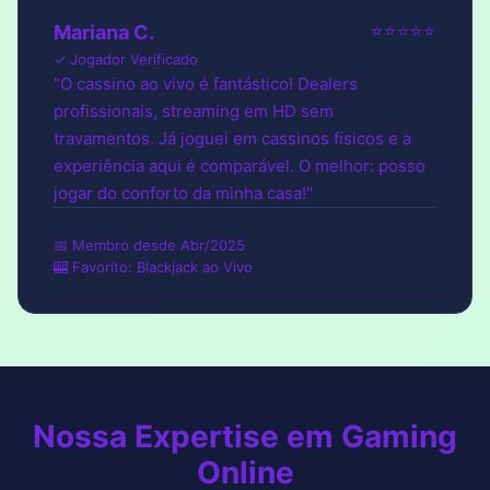
⭐⭐⭐⭐⭐
Mariana C.
✓ Jogador Verificado
"O cassino ao vivo é fantástico! Dealers
profissionais, streaming em HD sem
travamentos. Já joguei em cassinos físicos e a
experiência aqui é comparável. O melhor: posso
jogar do conforto da minha casa!"
📅 Membro desde Abr/2025
🎰 Favorito: Blackjack ao Vivo
Nossa Expertise em Gaming
Online