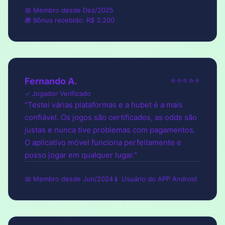
📅 Membro desde Dez/2025
🎁 Bônus recebido: R$ 3.200
⭐⭐⭐⭐⭐
Fernando A.
✓ Jogador Verificado
"Testei várias plataformas e a hubet é a mais
confiável. Os jogos são certificados, as odds são
justas e nunca tive problemas com pagamentos.
O aplicativo móvel funciona perfeitamente e
posso jogar em qualquer lugar."
📅 Membro desde Jun/2024
📱 Usuário do APP Android