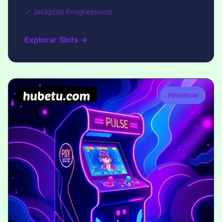
✓ Jackpots Progressivos
Explorar Slots →
PREMIUM