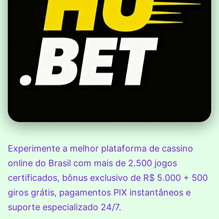
Experimente a melhor plataforma de cassino
online do Brasil com mais de 2.500 jogos
certificados, bônus exclusivo de R$ 5.000 + 500
giros grátis, pagamentos PIX instantâneos e
suporte especializado 24/7.